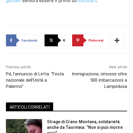
giovani
sembra essere il primo su
ilSicilia.it
.
Facebook
X
Pinterest
Previous article
Next article
Pd, l’annuncio di Letta: “Festa
Immigrazione, rimosse oltre
nazionale dell’Unità a
500 imbarcazioni a
Palermo”
Lampedusa
ARTICOLI CORRELATI
Strage di Crans-Montana, solidarietà
anche da Taormina: “Non si può morire