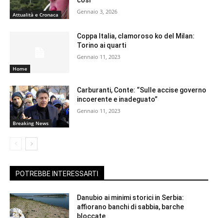
così”
Gennaio 3, 2026
Attualità e Cronaca
Coppa Italia, clamoroso ko del Milan:
Torino ai quarti
Gennaio 11, 2023
Home
Carburanti, Conte: “Sulle accise governo
incoerente e inadeguato”
Gennaio 11, 2023
Breaking News
POTREBBE INTERESSARTI
Danubio ai minimi storici in Serbia:
affiorano banchi di sabbia, barche
bloccate