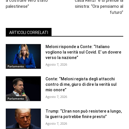
a costruire vero stato
“casa Renzi” e si prende la
palestinese”
sinistra: “Ora pensiamo al
futuro”
ARTICOLI CORRELATI
Meloni risponde a Conte: “Italiano
vogliono la verità sul Covid. E’ un dovere
verso la nazione”
Agosto 7, 2026
Parlamento
Conte: “Meloni regista degli attacchi
contro di me, giuro di dire la verità sul
mio onore”
Agosto 7, 2026
Parlamento
Trump: “L’Iran non può resistere a lungo,
la guerra potrebbe finire presto”
Agosto 7, 2026