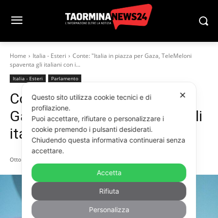
Home
Italia - Esteri
Conte: "Italia in piazza per Gaza, TeleMeloni
spaventa gli italiani con i...
Italia - Esteri
Parlamento
✕
Conte: “Italia in piazza per
Questo sito utilizza cookie tecnici e di
profilazione.
Gaza, TeleMeloni spaventa gli
Puoi accettare, rifiutare o personalizzare i
cookie premendo i pulsanti desiderati.
italiani con i missili russi”
Chiudendo questa informativa continuerai senza
accettare.
Ottobre 5, 2025
Accetta
Rifiuta
Personalizza