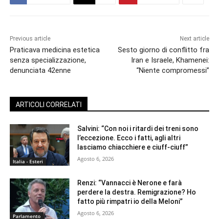
Previous article
Next article
Praticava medicina estetica
Sesto giorno di conflitto fra
senza specializzazione,
Iran e Israele, Khamenei:
denunciata 42enne
“Niente compromessi”
ARTICOLI CORRELATI
Salvini: “Con noi i ritardi dei treni sono
l’eccezione. Ecco i fatti, agli altri
lasciamo chiacchiere e ciuff-ciuff”
Agosto 6, 2026
Italia - Esteri
Renzi: “Vannacci è Nerone e farà
perdere la destra. Remigrazione? Ho
fatto più rimpatri io della Meloni”
Agosto 6, 2026
Parlamento