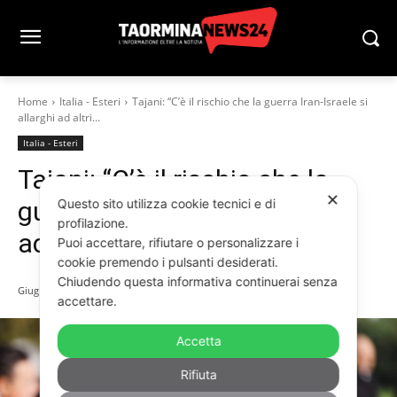
Home
Italia - Esteri
Tajani: “C’è il rischio che la guerra Iran-Israele si
allarghi ad altri...
Italia - Esteri
Tajani: “C’è il rischio che la
✕
Questo sito utilizza cookie tecnici e di
guerra Iran-Israele si allarghi
profilazione.
ad altri paesi”
Puoi accettare, rifiutare o personalizzare i
cookie premendo i pulsanti desiderati.
Chiudendo questa informativa continuerai senza
Giugno 18, 2025
accettare.
Accetta
Rifiuta