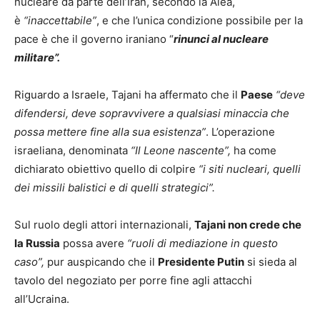
nucleare da parte dell’Iran, secondo la Aiea,
è
“inaccettabile”
, e che l’unica condizione possibile per la
pace è che il governo iraniano “
rinunci al nucleare
militare”.
Riguardo a Israele, Tajani ha affermato che il
Paese
“deve
difendersi, deve sopravvivere a qualsiasi minaccia che
possa mettere fine alla sua esistenza”
. L’operazione
israeliana, denominata
“Il Leone nascente”,
ha come
dichiarato obiettivo quello di colpire
“i siti nucleari, quelli
dei missili balistici e di quelli strategici”.
Sul ruolo degli attori internazionali,
Tajani non crede che
la Russia
possa avere
“ruoli di mediazione in questo
caso”,
pur auspicando che il
Presidente Putin
si sieda al
tavolo del negoziato per porre fine agli attacchi
all’Ucraina.