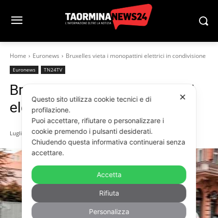
Home
Euronews
Bruxelles vieta i monopattini elettrici in condivisione
Euronews
TN24TV
Bruxelles vieta i monopattini
✕
Questo sito utilizza cookie tecnici e di
elettrici in condivisione
profilazione.
Puoi accettare, rifiutare o personalizzare i
cookie premendo i pulsanti desiderati.
Luglio 3, 2026
Chiudendo questa informativa continuerai senza
accettare.
Accetta
Rifiuta
Personalizza