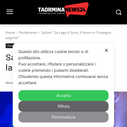
Home
Parlamento
Salvini: "La Lega è forte, il lavoro e l'impegno
pagano"
Parlamento
Italia - Esteri
✕
Questo sito utilizza cookie tecnici e di
Salvini: “La Lega è forte, il
profilazione.
Puoi accettare, rifiutare o personalizzare i
lavoro e l’impegno pagano”
cookie premendo i pulsanti desiderati.
Chiudendo questa informativa continuerai senza
accettare.
Novembre 28, 2025
Accetta
Rifiuta
Personalizza