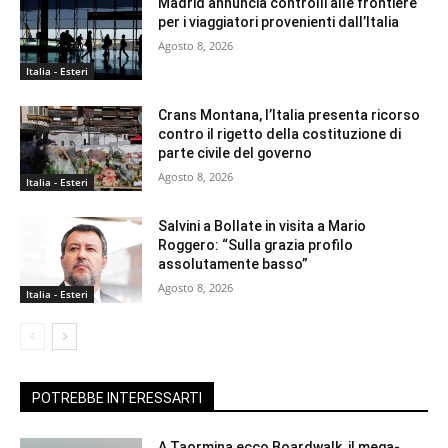
Madrid annuncia controlli alle frontiere
per i viaggiatori provenienti dall’Italia
Agosto 8, 2026
Italia - Esteri
Crans Montana, l’Italia presenta ricorso
contro il rigetto della costituzione di
parte civile del governo
Agosto 8, 2026
Italia - Esteri
Salvini a Bollate in visita a Mario
Roggero: “Sulla grazia profilo
assolutamente basso”
Agosto 8, 2026
Italia - Esteri
POTREBBE INTERESSARTI
A Taormina ecco Boardwalk, il mega-