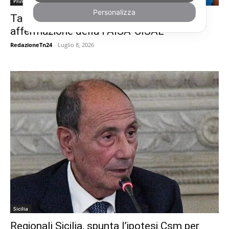
Primo piano
Personalizza
Taormina, elezioni RLS all’Asm: netta
affermazione della FAISA-CISAL
RedazioneTn24
-
Luglio 8, 2026
Sicilia
Regionali Sicilia, spunta l’ipotesi Csm per