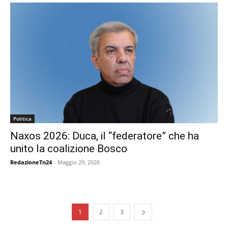
Politica
Naxos 2026: Duca, il “federatore” che ha
unito la coalizione Bosco
RedazioneTn24
-
Maggio 29, 2026
1
2
3