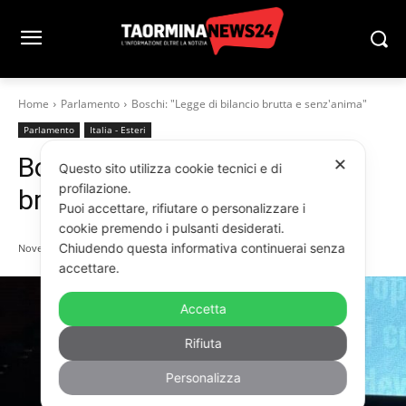
Home
Parlamento
Boschi: "Legge di bilancio brutta e senz'anima"
Parlamento
Italia - Esteri
Boschi: “Legge di bilancio
✕
Questo sito utilizza cookie tecnici e di
profilazione.
brutta e senz’anima”
Puoi accettare, rifiutare o personalizzare i
cookie premendo i pulsanti desiderati.
Chiudendo questa informativa continuerai senza
Novembre 28, 2025
accettare.
Accetta
Rifiuta
Personalizza