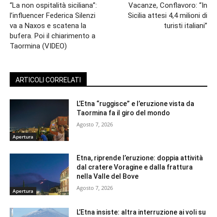
“La non ospitalità siciliana”:
Vacanze, Conflavoro: “In
l’influencer Federica Silenzi
Sicilia attesi 4,4 milioni di
va a Naxos e scatena la
turisti italiani”
bufera. Poi il chiarimento a
Taormina (VIDEO)
ARTICOLI CORRELATI
L’Etna “ruggisce” e l’eruzione vista da
Taormina fa il giro del mondo
Agosto 7, 2026
Apertura
Etna, riprende l’eruzione: doppia attività
dal cratere Voragine e dalla frattura
nella Valle del Bove
Agosto 7, 2026
Apertura
L’Etna insiste: altra interruzione ai voli su