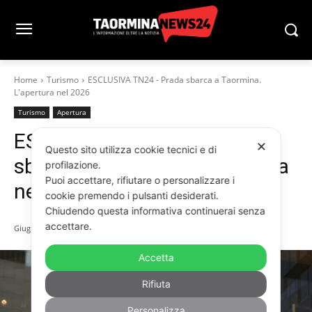
Home
Turismo
ESCLUSIVA TN24 - Prada sbarca a Taormina.
L'apertura nel 2026
Turismo
Apertura
ESCLUSIVA TN24 – Prada
✕
Questo sito utilizza cookie tecnici e di
sbarca a Taormina. L’apertura
profilazione.
Puoi accettare, rifiutare o personalizzare i
nel 2026
cookie premendo i pulsanti desiderati.
Chiudendo questa informativa continuerai senza
accettare.
Giugno 27, 2025
Accetta
Rifiuta
Personalizza