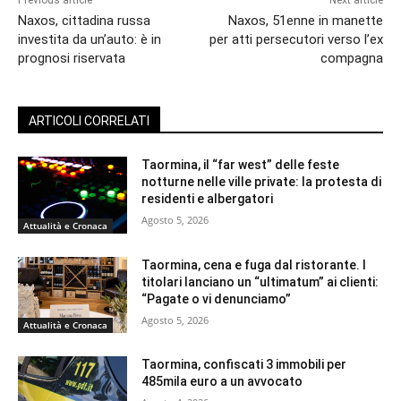
Previous article
Next article
Naxos, cittadina russa
Naxos, 51enne in manette
investita da un’auto: è in
per atti persecutori verso l’ex
prognosi riservata
compagna
ARTICOLI CORRELATI
Taormina, il “far west” delle feste
notturne nelle ville private: la protesta di
residenti e albergatori
Agosto 5, 2026
Attualità e Cronaca
Taormina, cena e fuga dal ristorante. I
titolari lanciano un “ultimatum” ai clienti:
“Pagate o vi denunciamo”
Agosto 5, 2026
Attualità e Cronaca
Taormina, confiscati 3 immobili per
485mila euro a un avvocato