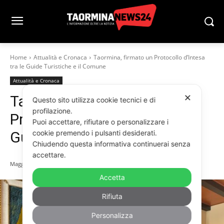
Home
Attualità e Cronaca
Taormina, firmato un Protocollo d’Intesa
tra le Guide Turistiche e il Comune
Attualità e Cronaca
Taormina, firmato un
✕
Questo sito utilizza cookie tecnici e di
profilazione.
Protocollo d’Intesa tra le
Puoi accettare, rifiutare o personalizzare i
Guide Turistiche e il Comune
cookie premendo i pulsanti desiderati.
Chiudendo questa informativa continuerai senza
accettare.
Maggio 18, 2026
Accetta
Rifiuta
Personalizza