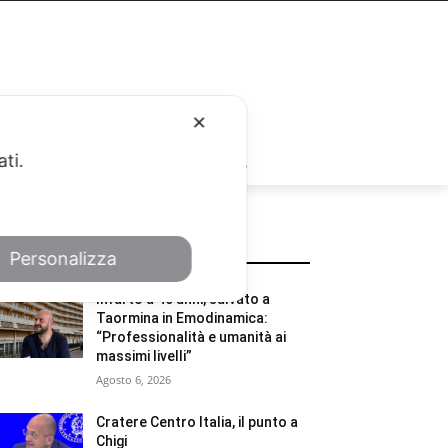
✕
RUBRICHE
ati.
POTREBBE INTERESSARTI
Personalizza
Infarto a 40 anni, salvato a
Taormina in Emodinamica:
“Professionalità e umanità ai
massimi livelli”
Agosto 6, 2026
Cratere Centro Italia, il punto a
Chigi