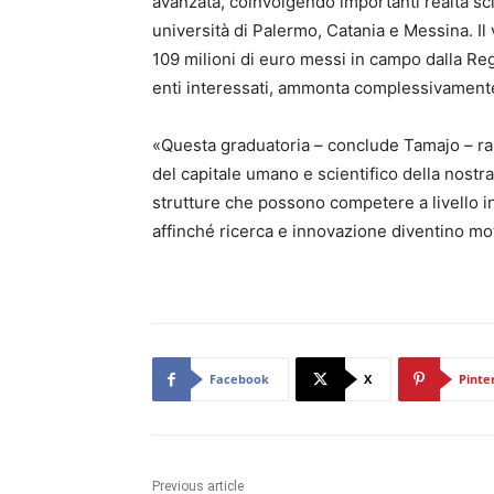
avanzata, coinvolgendo importanti realtà sci
università di Palermo, Catania e Messina. I
109 milioni di euro messi in campo dalla Reg
enti interessati, ammonta complessivamente
«Questa graduatoria – conclude Tamajo – ra
del capitale umano e scientifico della nostr
strutture che possono competere a livello in
affinché ricerca e innovazione diventino mot
Facebook
X
Pinte
Previous article