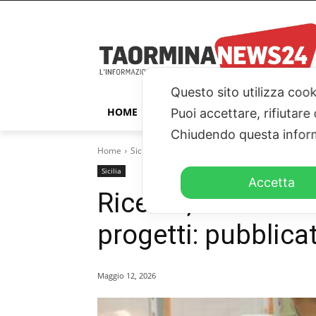
Questo sito utilizza cook
HOME
TAORMINA
ITALIA – ESTER
Puoi accettare, rifiutare
Chiudendo questa inform
Home
Sicilia
Ricerca, oltre 109 milioni per nove gran
Sicilia
Accetta
Ricerca, oltre 109
progetti: pubblica
Maggio 12, 2026