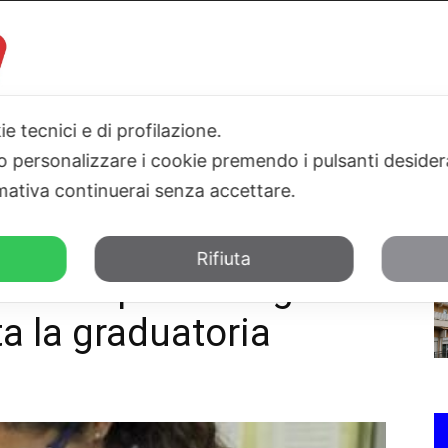
ie tecnici e di profilazione.
I
PARLAMENTO
SICILIA
SALUTE
SPORT
TN24TV
 o personalizzare i cookie premendo i pulsanti desider
ativa continuerai senza accettare.
di progetti: pubblicata la graduatoria
Rifiuta
 milioni per nove grandi
ta la graduatoria