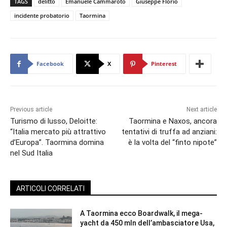
TAGS
delitto
Emanuele Cammaroto
Giuseppe Florio
incidente probatorio
Taormina
Facebook
X
Pinterest
Previous article
Next article
Turismo di lusso, Deloitte:
Taormina e Naxos, ancora
“Italia mercato più attrattivo
tentativi di truffa ad anziani:
d’Europa”. Taormina domina
è la volta del “finto nipote”
nel Sud Italia
ARTICOLI CORRELATI
A Taormina ecco Boardwalk, il mega-
yacht da 450 mln dell’ambasciatore Usa,