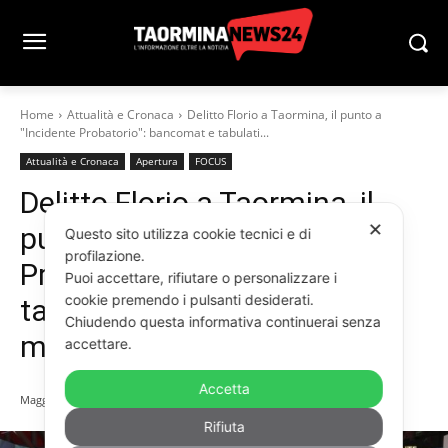
Home
Attualità e Cronaca
Delitto Florio a Taormina, il punto a
"Incidente Probatorio": bancomat e tabulati...
Attualità e Cronaca
Apertura
FOCUS
Delitto Florio a Taormina, il
✕
punto a “Incidente
Questo sito utilizza cookie tecnici e di
profilazione.
Probatorio”: bancomat e
Puoi accettare, rifiutare o personalizzare i
cookie premendo i pulsanti desiderati.
tabulati per blindare il
Chiudendo questa informativa continuerai senza
movente
accettare.
Accetta
Maggio 12, 2026
Rifiuta