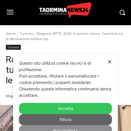
Home
Turismo
Rapporto WTTC 2026: il turismo cresce, Taormina tra
le destinazioni italiane top
Turismo
Rapporto WTTC 2026: il
✕
Questo sito utilizza cookie tecnici e di
turismo cresce, Taormina tra
profilazione.
Puoi accettare, rifiutare o personalizzare i
le destinazioni italiane top
cookie premendo i pulsanti desiderati.
Chiudendo questa informativa continuerai senza
accettare.
Maggio 18, 2026
Accetta
Rifiuta
Personalizza