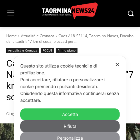
Home
Attualità e Cronaca
Caos A18-SS114, Taormina-Naxos, l'incubo
dei cittadini: "7 km di coda, bloccati per...
Attualità e Cronaca
FOCUS
Primo piano
Caos A18-SS114, Taormina-
✕
Questo sito utilizza cookie tecnici e di
Naxos, l’incubo dei cittadini: “7
profilazione.
Puoi accettare, rifiutare o personalizzare i
km di coda, bloccati per ore
cookie premendo i pulsanti desiderati.
Chiudendo questa informativa continuerai senza
sotto il sole”
accettare.
Giugno 5, 2026
Accetta
Rifiuta
Personalizza