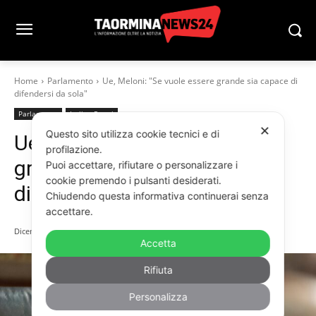
Home
Parlamento
Ue, Meloni: "Se vuole essere grande sia capace di
difendersi da sola"
Parlamento
Italia - Esteri
✕
Questo sito utilizza cookie tecnici e di
Ue, Meloni: “Se vuole essere
profilazione.
grande sia capace di
Puoi accettare, rifiutare o personalizzare i
cookie premendo i pulsanti desiderati.
difendersi da sola”
Chiudendo questa informativa continuerai senza
accettare.
Dicembre 5, 2025
Accetta
Rifiuta
Personalizza