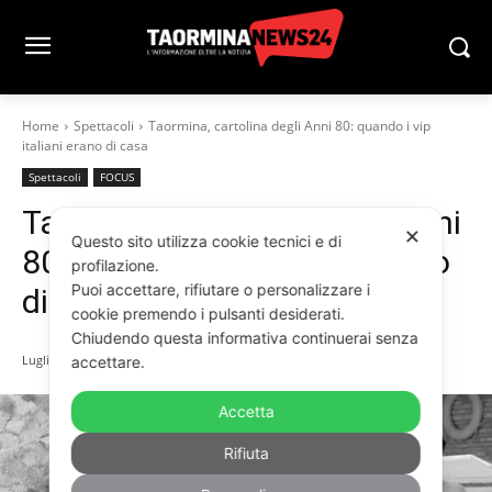
Home
Spettacoli
Taormina, cartolina degli Anni 80: quando i vip
italiani erano di casa
Spettacoli
FOCUS
Taormina, cartolina degli Anni
✕
Questo sito utilizza cookie tecnici e di
80: quando i vip italiani erano
profilazione.
Puoi accettare, rifiutare o personalizzare i
di casa
cookie premendo i pulsanti desiderati.
Chiudendo questa informativa continuerai senza
Luglio 4, 2025
accettare.
Accetta
Rifiuta