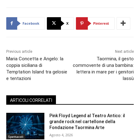
Facebook
X
Pinterest
Previous article
Next article
Maria Concetta e Angelo: la
Taormina, il gesto
coppia siciliana di
commovente di una bambina:
Temptation Island tra gelosie
lettera in mare per i genitori
e tentazioni
lassù
ARTICOLI CORRELATI
Pink Floyd Legend al Teatro Antico: il
grande rock nel cartellone della
Fondazione Taormina Arte
Agosto 4, 2026
Spettacoli