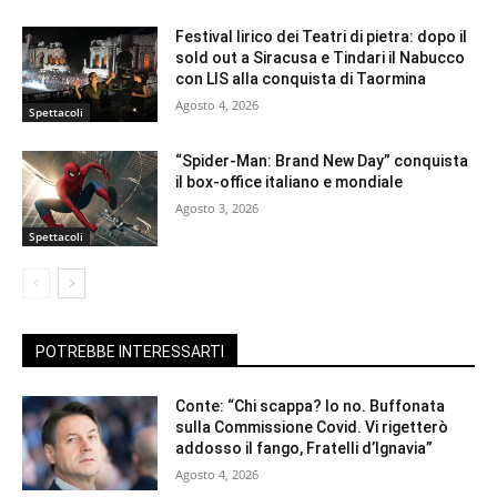
Festival lirico dei Teatri di pietra: dopo il
sold out a Siracusa e Tindari il Nabucco
con LIS alla conquista di Taormina
Agosto 4, 2026
Spettacoli
“Spider-Man: Brand New Day” conquista
il box-office italiano e mondiale
Agosto 3, 2026
Spettacoli
POTREBBE INTERESSARTI
Conte: “Chi scappa? Io no. Buffonata
sulla Commissione Covid. Vi rigetterò
addosso il fango, Fratelli d’Ignavia”
Agosto 4, 2026