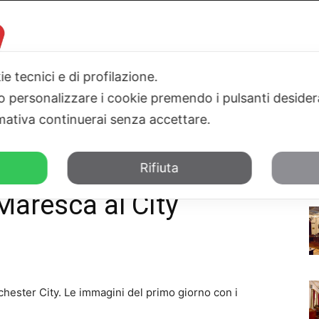
ie tecnici e di profilazione.
 o personalizzare i cookie premendo i pulsanti desider
I
PARLAMENTO
SICILIA
SALUTE
SPORT
TN24TV
ativa continuerai senza accettare.
City
Rifiuta
 Maresca al City
hester City. Le immagini del primo giorno con i