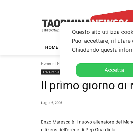
Questo sito utilizza cook
Puoi accettare, rifiutare
HOME
TAORMINA
ITALIA – ESTER
Chiudendo questa inform
Home
TN24TV SPORT
Il primo giorno di Maresca al 
Accetta
TN24TV SPORT
TN24TV
Il primo giorno di
Luglio 6, 2026
Enzo Maresca è il nuovo allenatore del Manc
citizens dell’erede di Pep Guardiola.