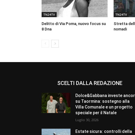
TN24TV
TN24TV
Delitto di Via Poma, nuovo focus su
Stretta dell
8 Dna
nomadi
SCELTI DALLA REDAZIONE
Dolce&Gabbana investe anco
su Taormina: sostegno alla
Villa Comunale e un progetto
speciale per il Natale
Luglio 30, 2026
Estate sicura: controlli della