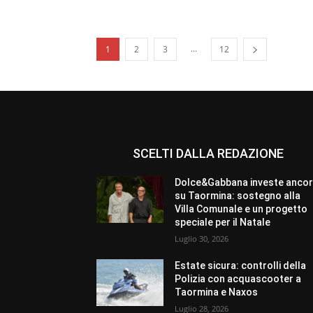
...
1
2
3
12
SCELTI DALLA REDAZIONE
Dolce&Gabbana investe anco
su Taormina: sostegno alla
Villa Comunale e un progetto
speciale per il Natale
Luglio 30, 2026
Estate sicura: controlli della
Polizia con acquascooter a
Taormina e Naxos
Luglio 28, 2026