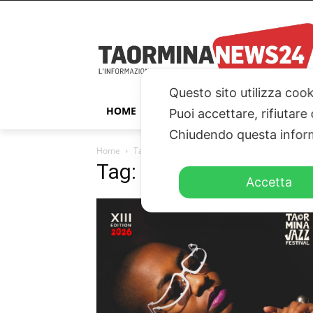
Questo sito utilizza cook
HOME
TAORMINA
ITALIA – ESTER
Puoi accettare, rifiutare
Chiudendo questa inform
Home
Tags
Festival
Tag: festival
Accetta