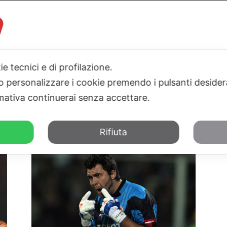
ie tecnici e di profilazione.
I
PARLAMENTO
SICILIA
SALUTE
SPORT
TN24TV
 o personalizzare i cookie premendo i pulsanti desider
ativa continuerai senza accettare.
Rifiuta