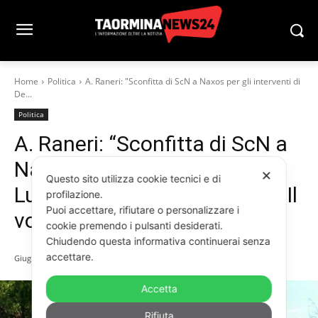
Home
Politica
A. Raneri: "Sconfitta di ScN a Naxos per gli interventi di
De...
Politica
A. Raneri: “Sconfitta di ScN a
Naxos per gli interventi di De
✕
Questo sito utilizza cookie tecnici e di
Luca. Ora faccia autocritica. Il
profilazione.
Puoi accettare, rifiutare o personalizzare i
voto va rispettato”
cookie premendo i pulsanti desiderati.
Chiudendo questa informativa continuerai senza
accettare.
Giugno 2, 2026
Accetta
Rifiuta