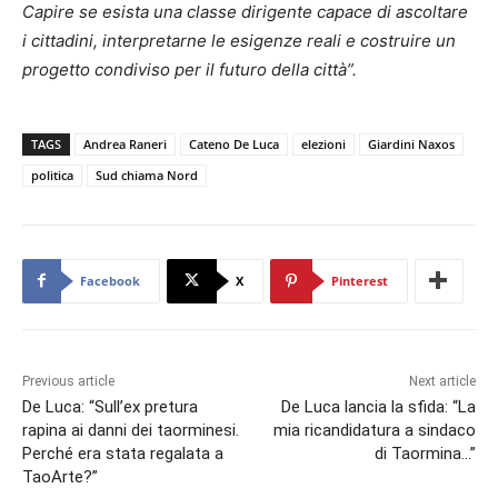
Capire se esista una classe dirigente capace di ascoltare
i cittadini, interpretarne le esigenze reali e costruire un
progetto condiviso per il futuro della città”.
TAGS
Andrea Raneri
Cateno De Luca
elezioni
Giardini Naxos
politica
Sud chiama Nord
Facebook
X
Pinterest
Previous article
Next article
De Luca: “Sull’ex pretura
De Luca lancia la sfida: “La
rapina ai danni dei taorminesi.
mia ricandidatura a sindaco
Perché era stata regalata a
di Taormina…”
TaoArte?”