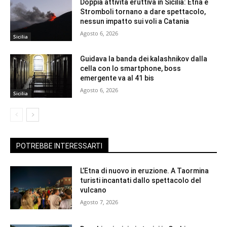
Doppia attività eruttiva in Sicilia: Etna e
Stromboli tornano a dare spettacolo,
nessun impatto sui voli a Catania
Agosto 6, 2026
Sicilia
Guidava la banda dei kalashnikov dalla
cella con lo smartphone, boss
emergente va al 41 bis
Agosto 6, 2026
Sicilia
POTREBBE INTERESSARTI
L’Etna di nuovo in eruzione. A Taormina
turisti incantati dallo spettacolo del
vulcano
Agosto 7, 2026