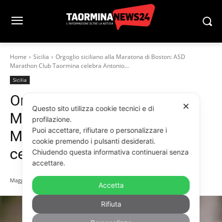
Home
Sicilia
Orgoglio siciliano alla Maratona di Boston: ASD
Marathon Club Taormina celebra Antonio...
Sicilia
Orgoglio siciliano alla
✕
Questo sito utilizza cookie tecnici e di
Maratona di Boston: ASD
profilazione.
Puoi accettare, rifiutare o personalizzare i
Marathon Club Taormina
cookie premendo i pulsanti desiderati.
celebra Antonio Curcuruto
Chiudendo questa informativa continuerai senza
accettare.
Maggio 5, 2025
Accetta
Rifiuta