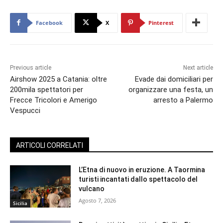
Facebook
X
Pinterest
Previous article
Next article
Airshow 2025 a Catania: oltre
Evade dai domiciliari per
200mila spettatori per
organizzare una festa, un
Frecce Tricolori e Amerigo
arresto a Palermo
Vespucci
ARTICOLI CORRELATI
L’Etna di nuovo in eruzione. A Taormina
turisti incantati dallo spettacolo del
vulcano
Agosto 7, 2026
Sicilia