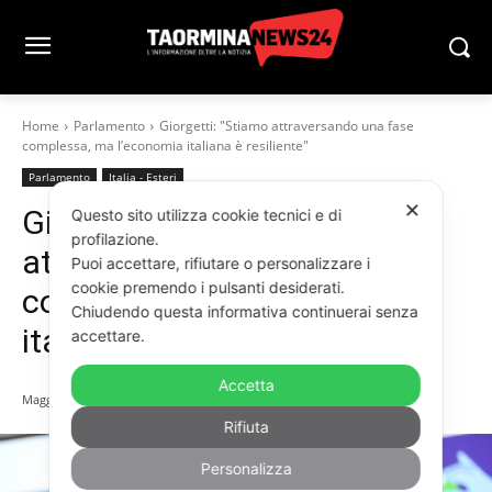
Home
Parlamento
Giorgetti: "Stiamo attraversando una fase
complessa, ma l’economia italiana è resiliente"
Parlamento
Italia - Esteri
✕
Giorgetti: “Stiamo
Questo sito utilizza cookie tecnici e di
profilazione.
attraversando una fase
Puoi accettare, rifiutare o personalizzare i
cookie premendo i pulsanti desiderati.
complessa, ma l’economia
Chiudendo questa informativa continuerai senza
italiana è resiliente”
accettare.
Accetta
Maggio 16, 2026
Rifiuta
Personalizza