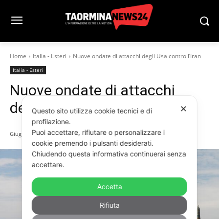
Home
Italia - Esteri
Nuove ondate di attacchi degli Usa contro l’Iran
Italia - Esteri
Nuove ondate di attacchi
degli Usa contro l’Iran
✕
Questo sito utilizza cookie tecnici e di
profilazione.
Puoi accettare, rifiutare o personalizzare i
Giugno 10, 2026
cookie premendo i pulsanti desiderati.
Chiudendo questa informativa continuerai senza
accettare.
Accetta
Rifiuta