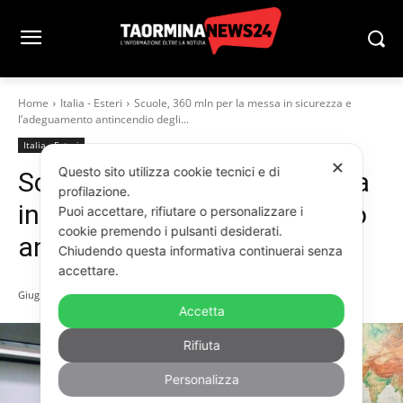
Home
Italia - Esteri
Scuole, 360 mln per la messa in sicurezza e
l’adeguamento antincendio degli...
Italia - Esteri
✕
Questo sito utilizza cookie tecnici e di
Scuole, 360 mln per la messa
profilazione.
in sicurezza e l’adeguamento
Puoi accettare, rifiutare o personalizzare i
cookie premendo i pulsanti desiderati.
antincendio degli edifici
Chiudendo questa informativa continuerai senza
accettare.
Giugno 10, 2026
Accetta
Rifiuta
Personalizza