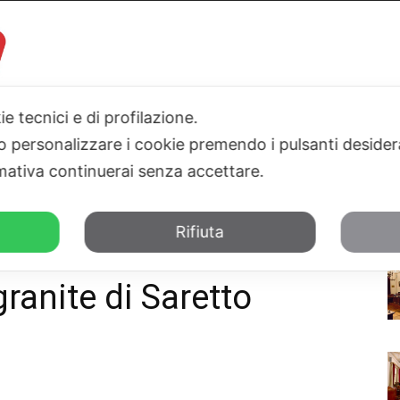
ie tecnici e di profilazione.
I
PARLAMENTO
SICILIA
SALUTE
SPORT
TN24TV
 o personalizzare i cookie premendo i pulsanti desider
ativa continuerai senza accettare.
na “presente” con le granite di Saretto Bambara
Rifiuta
- Cerza: Taormina
granite di Saretto