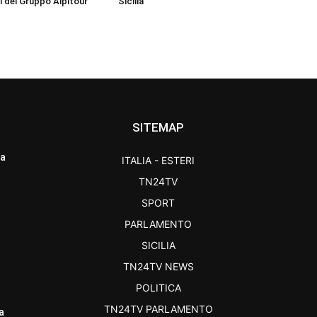
l del Gruppo Alpitour
Sicilia
SITEMAP
ra
ITALIA - ESTERI
TN24TV
SPORT
PARLAMENTO
SICILIA
TN24TV NEWS
POLITICA
TN24TV PARLAMENTO
a