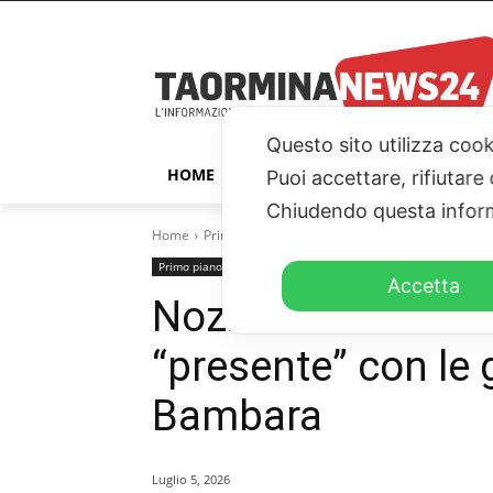
Questo sito utilizza cook
HOME
TAORMINA
ITALIA – ESTER
Puoi accettare, rifiutare
Chiudendo questa inform
Home
Primo piano
Nozze Ramazzotti- Cerza: Taormi
Primo piano
Accetta
Nozze Ramazzotti
“presente” con le 
Bambara
Luglio 5, 2026