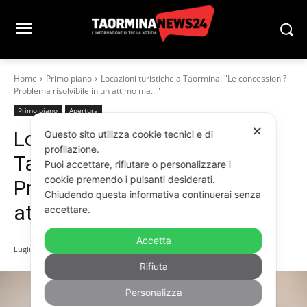
Home
Primo piano
Locazioni turistiche a Taormina: "Le concessioni?
Problema risolvibile in un attimo ma..."
Primo piano
Apertura
✕
Locazioni turistiche a
Questo sito utilizza cookie tecnici e di
profilazione.
Taormina: “Le concessioni?
Puoi accettare, rifiutare o personalizzare i
cookie premendo i pulsanti desiderati.
Problema risolvibile in un
Chiudendo questa informativa continuerai senza
attimo ma…”
accettare.
Accetta
Luglio 15, 2025
Rifiuta
Personalizza