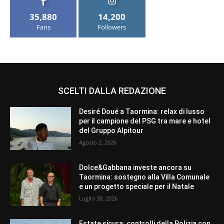
35,880
14,200
Fans
Followers
SCELTI DALLA REDAZIONE
Desiré Doué a Taormina: relax di lusso
per il campione del PSG tra mare e hotel
del Gruppo Alpitour
Agosto 2, 2026
Dolce&Gabbana investe ancora su
Taormina: sostegno alla Villa Comunale
e un progetto speciale per il Natale
Luglio 30, 2026
Estate sicura: controlli della Polizia con