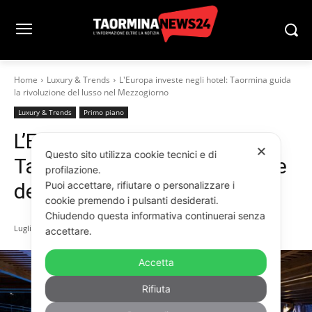
Home
Luxury & Trends
L'Europa investe negli hotel: Taormina guida
la rivoluzione del lusso nel Mezzogiorno
Luxury & Trends
Primo piano
L’Europa investe negli hotel:
✕
Questo sito utilizza cookie tecnici e di
Taormina guida la rivoluzione
profilazione.
Puoi accettare, rifiutare o personalizzare i
del lusso nel Mezzogiorno
cookie premendo i pulsanti desiderati.
Chiudendo questa informativa continuerai senza
Luglio 3, 2026
accettare.
Accetta
Rifiuta