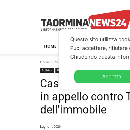
Questo sito utilizza cook
HOME
TAORMINA
ITALIA – ESTER
Puoi accettare, rifiutare
Chiudendo questa inform
Home
Politica
Casa del Cinema Taormina, il Comune 
Politica
Primo piano
Accetta
Casa del Cinema 
in appello contro T
dell’immobile
Luglio 1, 2026