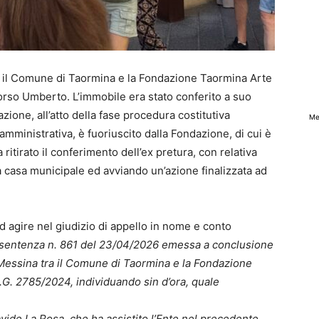
a il Comune di Taormina e la Fondazione Taormina Arte
Corso Umberto. L’immobile era stato conferito a suo
one, all’atto della fase procedura costitutiva
Me
amministrativa, è fuoriuscito dalla Fondazione, di cui è
ritirato il conferimento dell’ex pretura, con relativa
la casa municipale ed avviando un’azione finalizzata ad
d agire nel giudizio di appello in nome e conto
lla sentenza n. 861 del 23/04/2026 emessa a conclusione
i Messina tra il Comune di Taormina e la Fondazione
R.G. 2785/2024, individuando sin d’ora, quale
avide La Rosa, che ha assistito l’Ente nel precedente