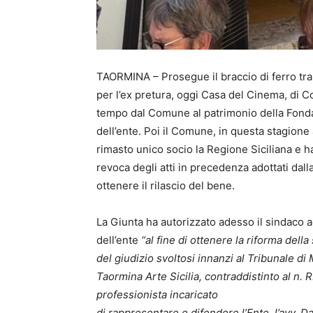
TAORMINA – Prosegue il braccio di ferro tr
per l’ex pretura, oggi Casa del Cinema, di 
tempo dal Comune al patrimonio della Fondazi
dell’ente. Poi il Comune, in questa stagione 
rimasto unico socio la Regione Siciliana e ha 
revoca degli atti in precedenza adottati dal
ottenere il rilascio del bene.
La Giunta ha autorizzato adesso il sindaco a
dell’ente
“al fine di ottenere la riforma de
del giudizio svoltosi innanzi al Tribunale d
Taormina Arte Sicilia, contraddistinto al n. 
professionista incaricato
di rappresentare e difendere l’Ente, l’avv. D