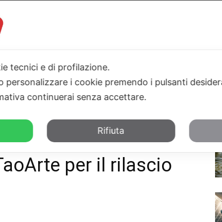
ie tecnici e di profilazione.
I
PARLAMENTO
SICILIA
SALUTE
SPORT
TN24TV
 o personalizzare i cookie premendo i pulsanti desider
ativa continuerai senza accettare.
va in appello contro TaoArte per...
Rifiuta
Taormina, il Comune va
aoArte per il rilascio