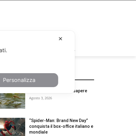
✕
RUBRICHE
ati.
POTREBBE INTERESSARTI
Personalizza
West Nile, cosa c’è da sapere
Agosto 3, 2026
“Spider-Man: Brand New Day”
conquista il box-office italiano e
mondiale