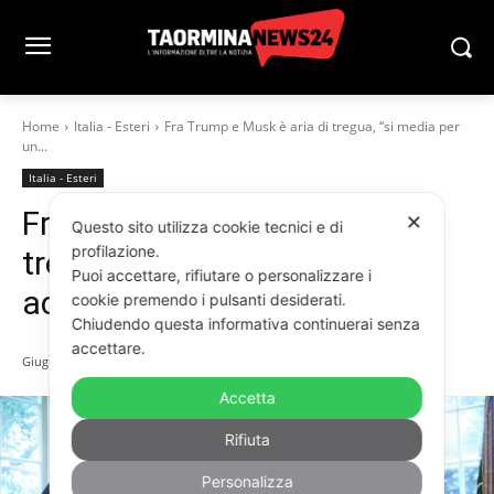
Home
Italia - Esteri
Fra Trump e Musk è aria di tregua, “si media per
un...
Italia - Esteri
Fra Trump e Musk è aria di
✕
Questo sito utilizza cookie tecnici e di
profilazione.
tregua, “si media per un
Puoi accettare, rifiutare o personalizzare i
accordo di pace”
cookie premendo i pulsanti desiderati.
Chiudendo questa informativa continuerai senza
accettare.
Giugno 6, 2025
Accetta
Rifiuta
Personalizza