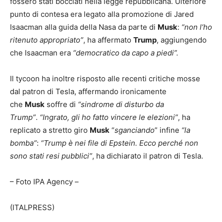
fossero stati bocciati nella legge repubblicana. Ulteriore
punto di contesa era legato alla promozione di Jared
Isaacman alla guida della Nasa da parte di
Musk
:
“non l’ho
ritenuto appropriato”
, ha affermato
Trump
, aggiungendo
che Isaacman era
“democratico da capo a piedi”.
Il tycoon ha inoltre risposto alle recenti critiche mosse
dal patron di Tesla, affermando ironicamente
che
Musk
soffre di
“sindrome di disturbo da
Trump”
.
“Ingrato, gli ho fatto vincere le elezioni”
, ha
replicato a stretto giro
Musk
“
sganciando
” infine
“la
bomba”
:
“Trump è nei file di Epstein. Ecco perché non
sono stati resi pubblici”
, ha dichiarato il patron di Tesla.
– Foto IPA Agency –
(ITALPRESS)