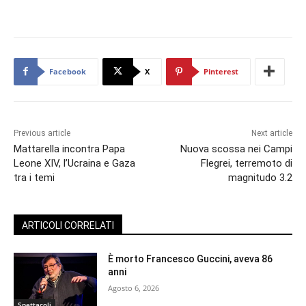
Facebook
X
Pinterest
Previous article
Next article
Mattarella incontra Papa
Nuova scossa nei Campi
Leone XIV, l’Ucraina e Gaza
Flegrei, terremoto di
tra i temi
magnitudo 3.2
ARTICOLI CORRELATI
È morto Francesco Guccini, aveva 86
anni
Agosto 6, 2026
Spettacoli