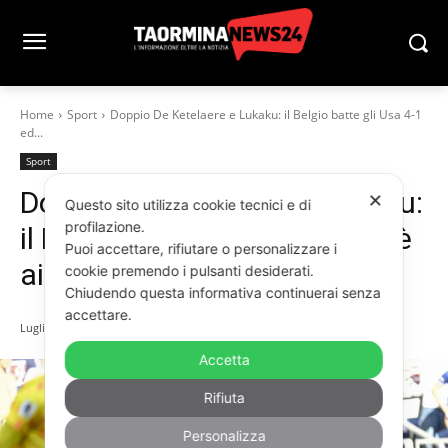
Home
Sport
Doppio De Ketelaere e Lukaku: il Belgio batte gli Usa 4-1
ed...
Sport
Doppio De Ketelaere e Lukaku:
✕
Questo sito utilizza cookie tecnici e di
profilazione.
il Belgio batte gli Usa 4-1 ed è
Puoi accettare, rifiutare o personalizzare i
ai quarti
cookie premendo i pulsanti desiderati.
Chiudendo questa informativa continuerai senza
accettare.
Luglio 7, 2026
Accetta
Rifiuta
Personalizza