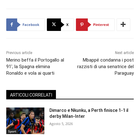
Facebook
X
Pinterest
Previous article
Next article
Merino beffa il Portogallo al
Mbappé condanna i post
91′, la Spagna elimina
razzisti di una senatrice del
Ronaldo e vola ai quarti
Paraguay
ARTICOLI CORRELATI
Dimarco e Nkunku, a Perth finisce 1-1 il
derby Milan-Inter
Agosto 5, 2026
Sport