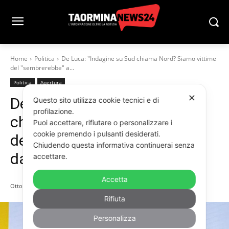
Home
Politica
De Luca: "Indagine su Sud chiama Nord? Siamo vittime
del "sembrerebbe" a...
Politica
Apertura
✕
De Luca: “Indagine su Sud
Questo sito utilizza cookie tecnici e di
profilazione.
chiama Nord? Siamo vittime
Puoi accettare, rifiutare o personalizzare i
cookie premendo i pulsanti desiderati.
del “sembrerebbe” a 3 giorni
Chiudendo questa informativa continuerai senza
dalle Regionali in Calabria”
accettare.
Accetta
Ottobre 2, 2025
Rifiuta
Personalizza