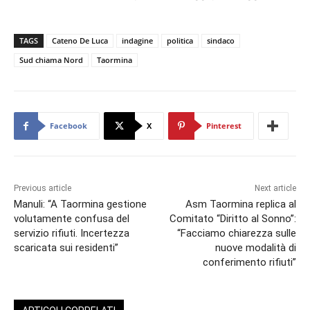
TAGS
Cateno De Luca
indagine
politica
sindaco
Sud chiama Nord
Taormina
Facebook
X
Pinterest
Previous article
Next article
Manuli: “A Taormina gestione
Asm Taormina replica al
volutamente confusa del
Comitato “Diritto al Sonno”:
servizio rifiuti. Incertezza
“Facciamo chiarezza sulle
scaricata sui residenti”
nuove modalità di
conferimento rifiuti”