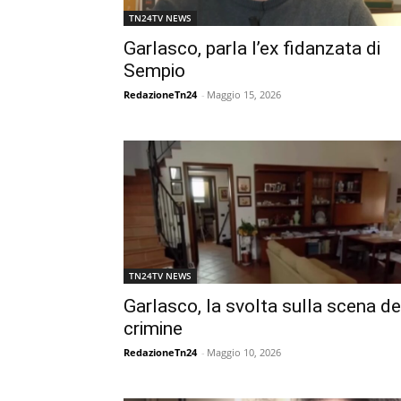
TN24TV NEWS
Garlasco, parla l’ex fidanzata di
Sempio
RedazioneTn24
-
Maggio 15, 2026
TN24TV NEWS
Garlasco, la svolta sulla scena de
crimine
RedazioneTn24
-
Maggio 10, 2026