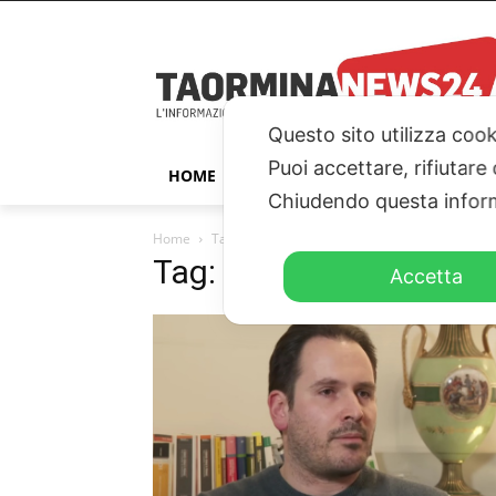
Questo sito utilizza cook
Puoi accettare, rifiutare
HOME
TAORMINA
ITALIA – ESTER
Chiudendo questa inform
Home
Tags
Indagine
Tag: indagine
Accetta