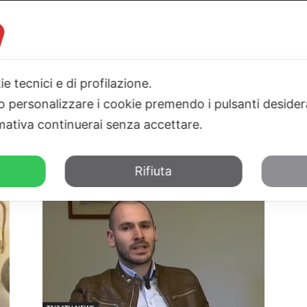
ie tecnici e di profilazione.
 o personalizzare i cookie premendo i pulsanti desider
I
PARLAMENTO
SICILIA
SALUTE
SPORT
TN24TV
ativa continuerai senza accettare.
Rifiuta