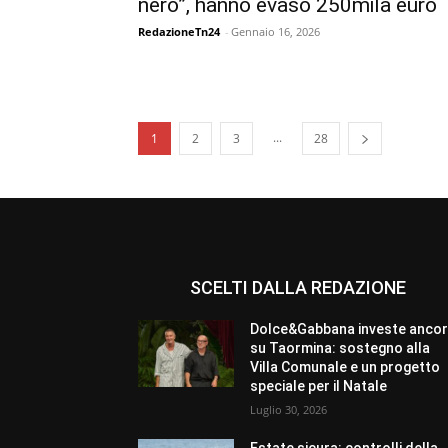
nero”, hanno evaso 250mila euro
RedazioneTn24
-
Gennaio 16, 2026
...
1
2
3
28
SCELTI DALLA REDAZIONE
Dolce&Gabbana investe anco
su Taormina: sostegno alla
Villa Comunale e un progetto
speciale per il Natale
Luglio 30, 2026
Estate sicura: controlli della