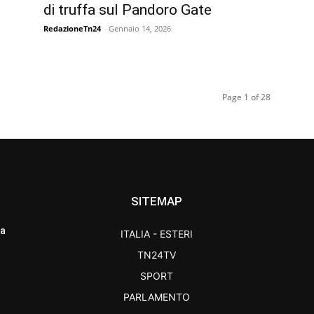
di truffa sul Pandoro Gate
RedazioneTn24
-
Gennaio 14, 2026
Page 1 of 28
SITEMAP
ra
ITALIA - ESTERI
TN24TV
SPORT
PARLAMENTO