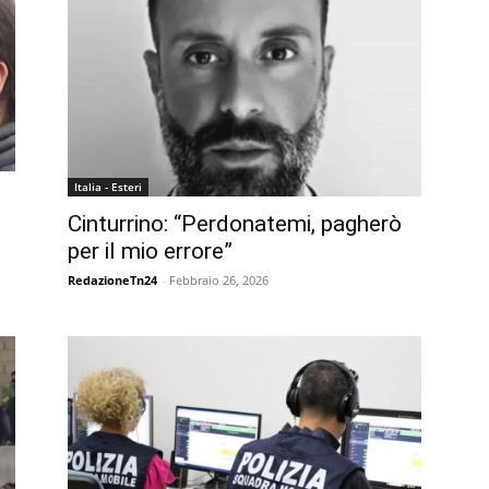
Italia - Esteri
Cinturrino: “Perdonatemi, pagherò
per il mio errore”
RedazioneTn24
-
Febbraio 26, 2026