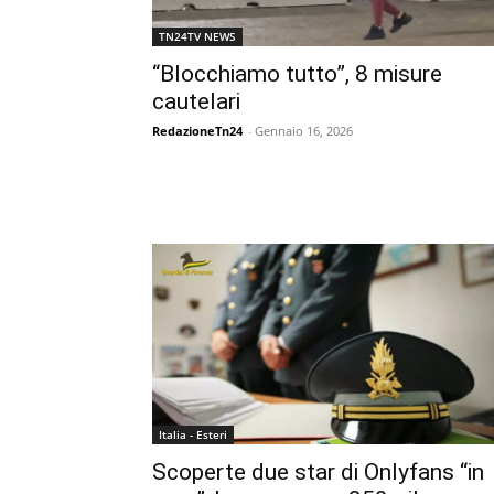
TN24TV NEWS
“Blocchiamo tutto”, 8 misure
cautelari
RedazioneTn24
-
Gennaio 16, 2026
Italia - Esteri
Scoperte due star di Onlyfans “in