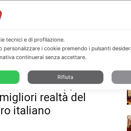
ie tecnici e di profilazione.
I
PARLAMENTO
SICILIA
SALUTE
SPORT
TN24TV
 o personalizzare i cookie premendo i pulsanti desider
ativa continuerai senza accettare.
UNA si conferma tra le migliori realtà...
Rifiuta
la crescita: Gruppo UNA
migliori realtà del
ro italiano