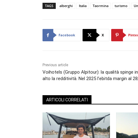
TAGS
alberghi
Italia
Taormina
turismo
Un
Facebook
X
Pinte
Previous article
Voihotels (Gruppo Alpitour): la qualità spinge in
alto la redditività. Nel 2025 l’ebitda margin al 2
ARTICOLI CORRELATI