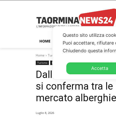
Questo sito utilizza cook
HOME
TAORMINA
ITALIA – ESTER
Puoi accettare, rifiutare
Chiudendo questa inform
Home
Turismo
Dalla stabilità alla crescita: Gruppo 
Turismo
Primo piano
Accetta
Dalla stabilità al
si conferma tra le 
mercato alberghie
Luglio 8, 2026