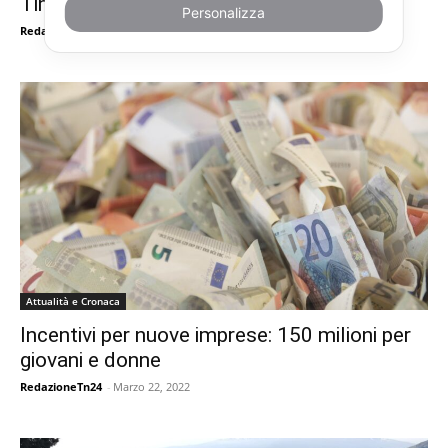
Timeo guiderà LVMH sino a 80 anni
Personalizza
RedazioneTn24
-
Marzo 22, 2022
Attualità e Cronaca
Incentivi per nuove imprese: 150 milioni per
giovani e donne
RedazioneTn24
-
Marzo 22, 2022