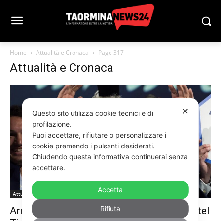
Home
Attualità e Cronaca
Page 317
Attualità e Cronaca
✕
Questo sito utilizza cookie tecnici e di
profilazione.
Puoi accettare, rifiutare o personalizzare i
cookie premendo i pulsanti desiderati.
Chiudendo questa informativa continuerai senza
accettare.
Accetta
Attualità e Cronaca
Rifiuta
Arnault “immortale”: il proprietario dell’hotel