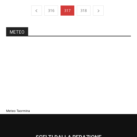
316
317
318
METEO
Meteo Taormina