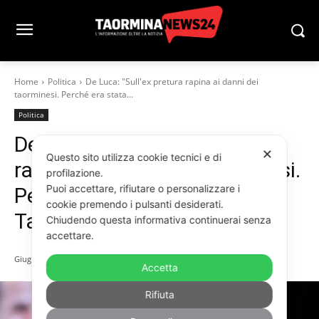
Home
Politica
De Luca: "Sull'ex pretura rapina ai danni dei
taorminesi. Perché era stata...
Politica
De Luca: “Sull’ex pretura
✕
Questo sito utilizza cookie tecnici e di
rapina ai danni dei taorminesi.
profilazione.
Puoi accettare, rifiutare o personalizzare i
Perché era stata regalata a
cookie premendo i pulsanti desiderati.
TaoArte?”
Chiudendo questa informativa continuerai senza
accettare.
Giugno 2, 2026
Accetta
Rifiuta