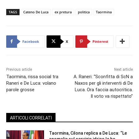
TAGS
Cateno De Luca
ex pretura
politica
Taormina
Facebook
X
Pinterest
Previous article
Next article
Taormina, rissa social tra
A. Raneri: “Sconfitta di ScN a
Raneri e De Luca: volano
Naxos per gli interventi di De
parole grosse
Luca. Ora faccia autocritica.
Il voto va rispettato”
ARTICOLI CORRELATI
Taormina, Cilona replica a De Luca: “Le
anomalie sul servizio idrico le ho