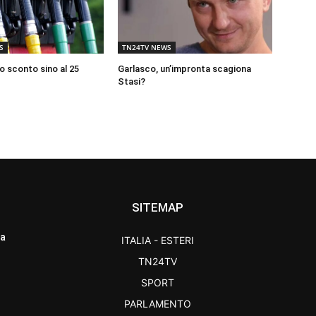
S
TN24TV NEWS
o sconto sino al 25
Garlasco, un’impronta scagiona
Stasi?
SITEMAP
ra
ITALIA - ESTERI
TN24TV
SPORT
PARLAMENTO