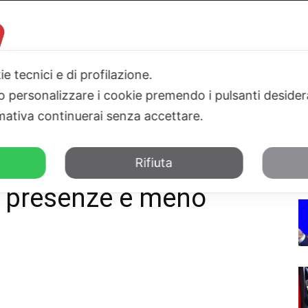
ie tecnici e di profilazione.
 o personalizzare i cookie premendo i pulsanti desider
I
PARLAMENTO
SICILIA
SALUTE
SPORT
TN24TV
ativa continuerai senza accettare.
e meno spesa
Rifiuta
ù presenze e meno