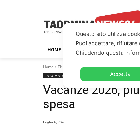
Questo sito utilizza cook
Puoi accettare, rifiutare
HOME
TAORMINA
ITALIA – ESTER
Chiudendo questa inform
Home
TN24TV NEWS
Vacanze 2026, più presenze 
Accetta
TN24TV NEWS
TN24TV
Vacanze 2026, pi
spesa
Luglio 6, 2026