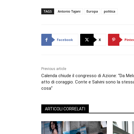
TAGS
Antonio Tajani
Europa
politica
Facebook
X
Pinte
Previous article
Calenda chiude il congresso di Azione: “Da Mel
atto di coraggio. Conte e Salvini sono la stess
cosa”
ARTICOLI CORRELATI