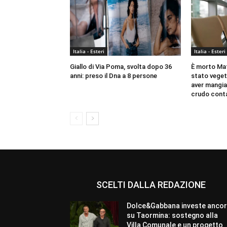
Italia - Esteri
Italia - Esteri
Giallo di Via Poma, svolta dopo 36
È morto Matt
anni: preso il Dna a 8 persone
stato veget
aver mangia
crudo cont
SCELTI DALLA REDAZIONE
Dolce&Gabbana investe anco
su Taormina: sostegno alla
Villa Comunale e un progetto