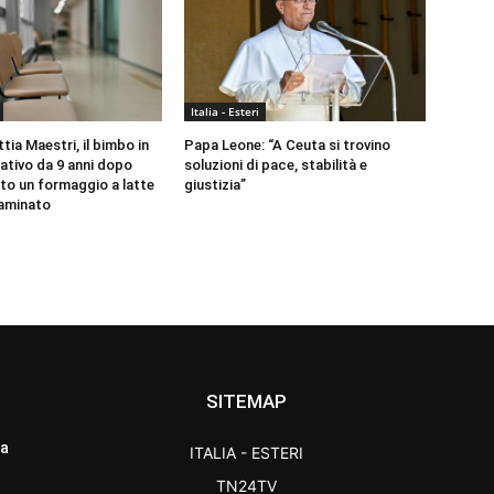
Italia - Esteri
ia Maestri, il bimbo in
Papa Leone: “A Ceuta si trovino
ativo da 9 anni dopo
soluzioni di pace, stabilità e
to un formaggio a latte
giustizia”
aminato
SITEMAP
ra
ITALIA - ESTERI
TN24TV