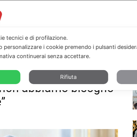
ie tecnici e di profilazione.
 o personalizzare i cookie premendo i pulsanti desider
I
PARLAMENTO
SICILIA
SALUTE
SPORT
TN24TV
ativa continuerai senza accettare.
isogno di sfasciacarrozze”
Rifiuta
a non abbiamo bisogno
e”