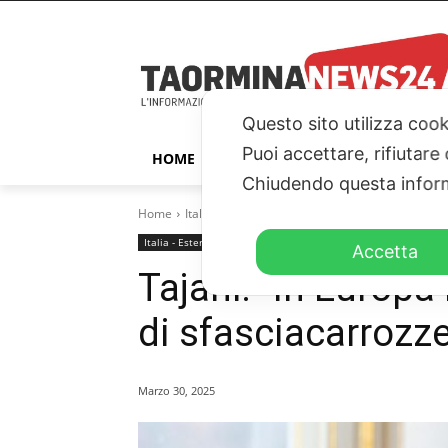
Questo sito utilizza cook
Puoi accettare, rifiutare
HOME
TAORMINA
ITALIA – ESTER
Chiudendo questa inform
Home
Italia - Esteri
Tajani: “In Europa non abbiamo b
Italia - Esteri
Parlamento
Accetta
Tajani: “In Europ
di sfasciacarrozz
Marzo 30, 2025