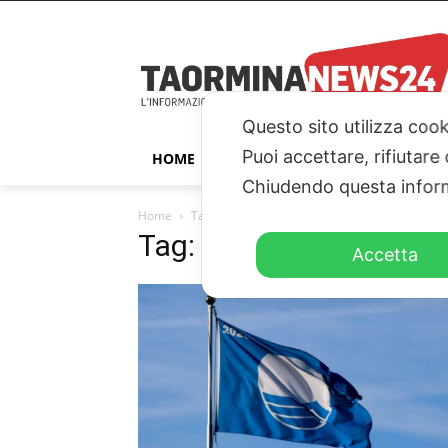
Questo sito utilizza cook
Puoi accettare, rifiutare
HOME
TAORMINA
ITALIA – ESTER
Chiudendo questa inform
Home
Tags
Regione Siciliana
Tag: Regione Siciliana
Accetta