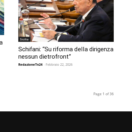
Sicilia
a
Schifani: “Su riforma della dirigenza
e
nessun dietrofront”
RedazioneTn24
-
Febbraio 22, 2026
Page 1 of 36