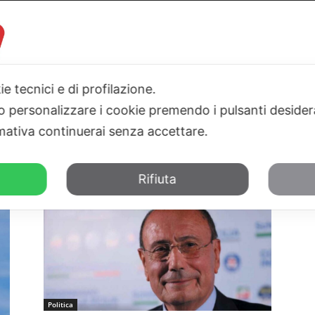
ie tecnici e di profilazione.
 o personalizzare i cookie premendo i pulsanti desider
I
PARLAMENTO
SICILIA
SALUTE
SPORT
TN24TV
ativa continuerai senza accettare.
Rifiuta
Politica