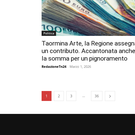
Politica
Taormina Arte, la Regione assegn
un contributo. Accantonata anch
la somma per un pignoramento
RedazioneTn24
-
Marzo 1, 2026
...
1
2
3
36