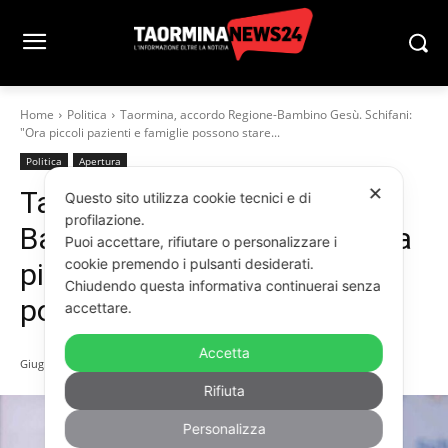
Home
Politica
Taormina, accordo Regione-Bambino Gesù. Schifani:
"Ora piccoli pazienti e famiglie possono stare...
Politica
Apertura
✕
Taormina, accordo Regione-
Questo sito utilizza cookie tecnici e di
profilazione.
Bambino Gesù. Schifani: “Ora
Puoi accettare, rifiutare o personalizzare i
cookie premendo i pulsanti desiderati.
piccoli pazienti e famiglie
Chiudendo questa informativa continuerai senza
possono stare tranquilli”
accettare.
Accetta
Giugno 8, 2026
Rifiuta
Personalizza