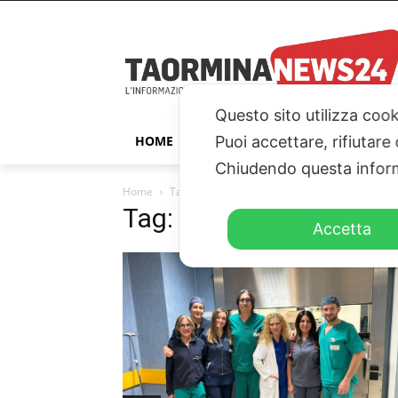
Questo sito utilizza cook
HOME
TAORMINA
ITALIA – ESTER
Puoi accettare, rifiutare
Chiudendo questa inform
Home
Tags
Ospedale
Tag: ospedale
Accetta