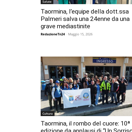
Salute
Taormina, l’equipe della dott.ssa
Palmeri salva una 24enne da una
grave mediastinite
RedazioneTn24
-
Maggio 15, 2026
Cultura
Taormina, il rombo del cuore: 10ª
edizione da applausi di “Un Sorris