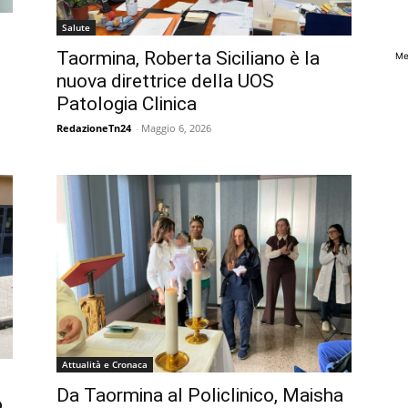
Salute
Taormina, Roberta Siciliano è la
Me
nuova direttrice della UOS
Patologia Clinica
RedazioneTn24
-
Maggio 6, 2026
Attualità e Cronaca
Da Taormina al Policlinico, Maisha
o