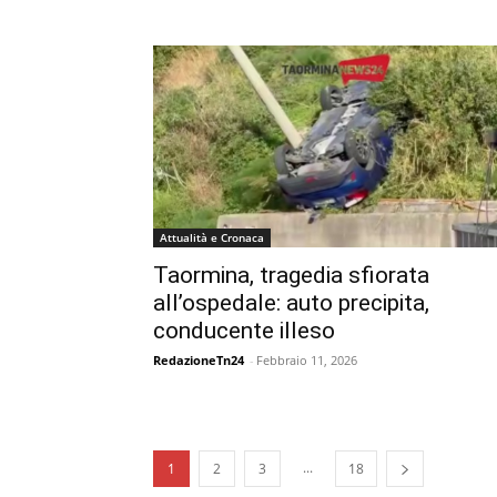
Attualità e Cronaca
Taormina, tragedia sfiorata
all’ospedale: auto precipita,
conducente illeso
RedazioneTn24
-
Febbraio 11, 2026
...
1
2
3
18