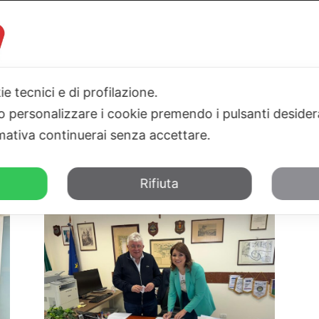
ie tecnici e di profilazione.
I
PARLAMENTO
SICILIA
SALUTE
SPORT
TN24TV
 o personalizzare i cookie premendo i pulsanti desider
ativa continuerai senza accettare.
Rifiuta