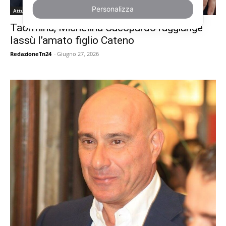
Personalizza
Attualità e Cronaca
Taormina, Michelina Cacopardo raggiunge
lassù l’amato figlio Cateno
RedazioneTn24
-
Giugno 27, 2026