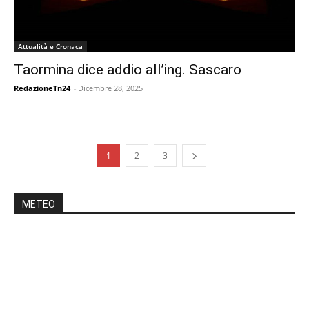
Attualità e Cronaca
Taormina dice addio all’ing. Sascaro
RedazioneTn24
-
Dicembre 28, 2025
1
2
3
METEO