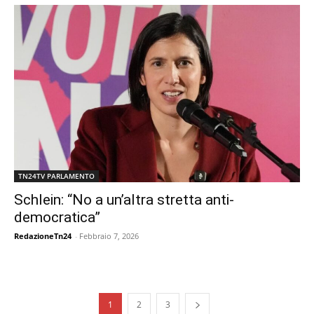
TN24TV PARLAMENTO
Schlein: “No a un’altra stretta anti-
democratica”
RedazioneTn24
-
Febbraio 7, 2026
1
2
3