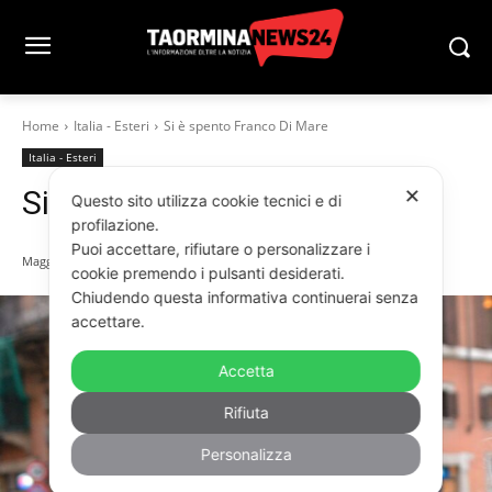
Home
Italia - Esteri
Si è spento Franco Di Mare
Italia - Esteri
Si è spento Franco Di Mare
✕
Questo sito utilizza cookie tecnici e di
profilazione.
Puoi accettare, rifiutare o personalizzare i
Maggio 17, 2024
cookie premendo i pulsanti desiderati.
Chiudendo questa informativa continuerai senza
accettare.
Accetta
Rifiuta
Personalizza