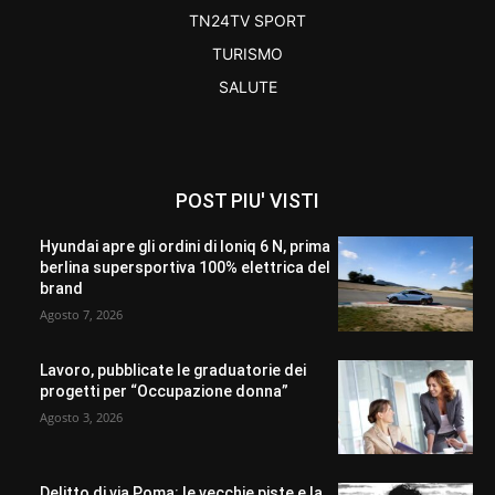
TN24TV SPORT
TURISMO
SALUTE
POST PIU' VISTI
Hyundai apre gli ordini di Ioniq 6 N, prima
berlina supersportiva 100% elettrica del
brand
Agosto 7, 2026
Lavoro, pubblicate le graduatorie dei
progetti per “Occupazione donna”
Agosto 3, 2026
Delitto di via Poma: le vecchie piste e la