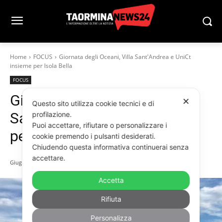
Home
FOCUS
Giornata degli Oceani, Villa Sant'Andrea e UniCt
insieme per Isola Bella
FOCUS
Giornata degli Oceani, Villa
✕
Questo sito utilizza cookie tecnici e di
Sant’Andrea e UniCt insieme
profilazione.
Puoi accettare, rifiutare o personalizzare i
per Isola Bella
cookie premendo i pulsanti desiderati.
Chiudendo questa informativa continuerai senza
accettare.
Giugno 9, 2026
Accetta
Rifiuta
Personalizza