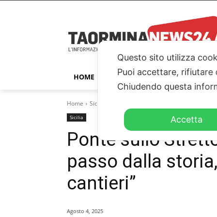
Questo sito utilizza cook
Puoi accettare, rifiutare
HOME
TAORMINA
ITALIA – ESTER
Chiudendo questa inform
Home
Sicilia
Ponte sullo Stretto, Siracusano: "Ad un 
Sicilia
Accetta
Ponte sullo Strett
passo dalla storia
cantieri”
Agosto 4, 2025