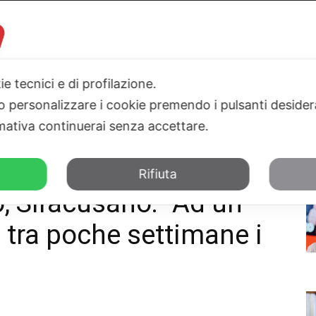
ie tecnici e di profilazione.
 o personalizzare i cookie premendo i pulsanti desider
I
PARLAMENTO
SICILIA
SALUTE
SPORT
TN24TV
ativa continuerai senza accettare.
passo dalla storia, tra poche settimane...
Rifiuta
o, Siracusano: “Ad un
, tra poche settimane i