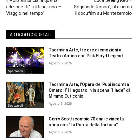
Il Volo annuncia la quarta
“Luca Seeing Red –
edizione di “Tutti per uno –
Sognando Rosso”, al cinema
Viaggio nel tempo”
il docufilm su Montezemolo
ARTICOLI CORRELATI
Taormina Arte, tre ore di emozioni al
Teatro Antico con Pink Floyd Legend
Agosto 6, 2026
Spettacoli
Taormina Arte, l’Opera dei Pupi incontra
Omero: l’11 agosto in in scena “Iliade” di
Mimmo Cuticchio
Agosto 6, 2026
Spettacoli
Gerry Scotti compie 70 anni e vince la
sfida con “La Ruota della fortuna”
Agosto 6, 2026