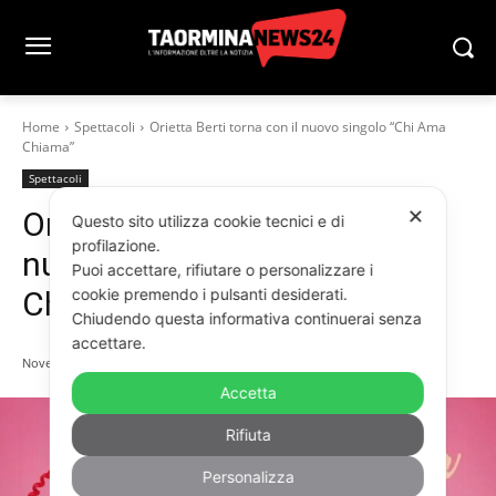
Home
Spettacoli
Orietta Berti torna con il nuovo singolo “Chi Ama
Chiama”
Spettacoli
✕
Orietta Berti torna con il
Questo sito utilizza cookie tecnici e di
profilazione.
nuovo singolo “Chi Ama
Puoi accettare, rifiutare o personalizzare i
cookie premendo i pulsanti desiderati.
Chiama”
Chiudendo questa informativa continuerai senza
accettare.
Novembre 27, 2025
Accetta
Rifiuta
Personalizza