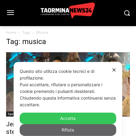
Home
Tags
Musica
Tag: musica
✕
Questo sito utilizza cookie tecnici e di
profilazione.
Puoi accettare, rifiutare o personalizzare i
cookie premendo i pulsanti desiderati.
Chiudendo questa informativa continuerai senza
accettare.
Spettacoli
Accetta
Jennifer Lopez infiamma Taormina, show
Rifiuta
stellare al party Dolce&Gabbana