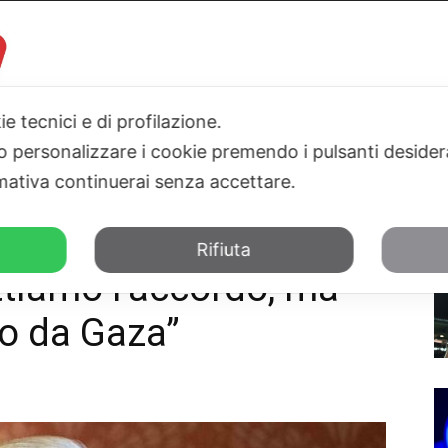
ie tecnici e di profilazione.
 o personalizzare i cookie premendo i pulsanti desider
I
PARLAMENTO
SICILIA
SALUTE
SPORT
TN24TV
ativa continuerai senza accettare.
do, ma non ce ne andremo da Gaza”
Rifiuta
tiamo l’accordo, ma
o da Gaza”