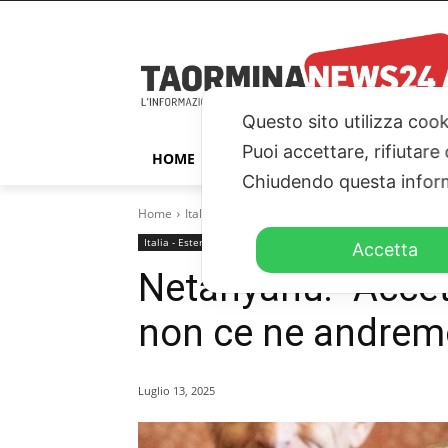
Questo sito utilizza cook
Puoi accettare, rifiutare
HOME
TAORMINA
ITALIA – ESTER
Chiudendo questa inform
Home
Italia - Esteri
Netanyahu: “Accettiamo l’accor
Italia - Esteri
Accetta
Netanyahu: “Accet
non ce ne andrem
Luglio 13, 2025