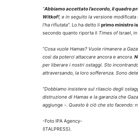
“
Abbiamo accettato l’accordo, il quadro pr
Witkof
f, e in seguito la versione modificat
l’ha rifiutata”.
Lo ha detto il
primo ministro 
secondo quanto riporta il
Times of Israel
, i
“Cosa vuole Hamas? Vuole rimanere a Gaza. 
così da poterci attaccare ancora e ancora.
N
per liberare i nostri ostaggi. Sto incontrand
attraversando, la loro sofferenza. Sono dete
“Dobbiamo insistere sul rilascio degli ostaggi
distruzione di Hamas e la garanzia che Gaza
aggiunge -.
Questo è ciò che sto facendo: no
-Foto IPA Agency-
(ITALPRESS).