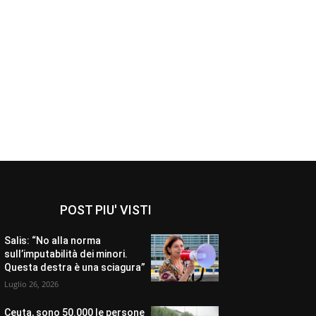
POST PIU' VISTI
Salis: “No alla norma
sull’imputabilità dei minori.
Questa destra è una sciagura”
Luglio 26, 2026
Ceuta, sono 50.000 le persone