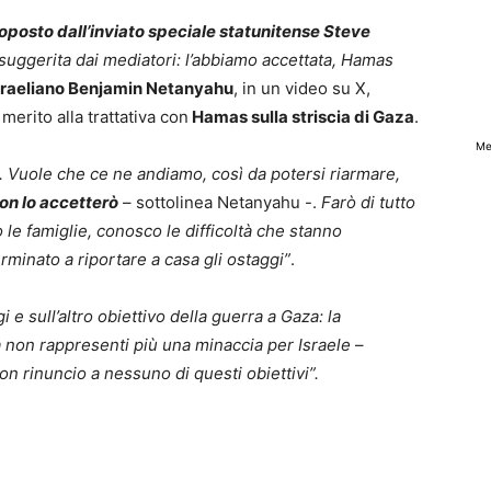
oposto dall’inviato speciale statunitense Steve
a suggerita dai mediatori: l’abbiamo accettata, Hamas
israeliano Benjamin Netanyahu
, in un video su X,
n merito alla trattativa con
Hamas sulla striscia di Gaza
.
Me
Vuole che ce ne andiamo, così da potersi riarmare,
on lo accetterò
– sottolinea Netanyahu -.
Farò di tutto
o le famiglie, conosco le difficoltà che stanno
rminato a riportare a casa gli ostaggi”
.
 e sull’altro obiettivo della guerra a Gaza: la
 non rappresenti più una minaccia per Israele
–
n rinuncio a nessuno di questi obiettivi”.