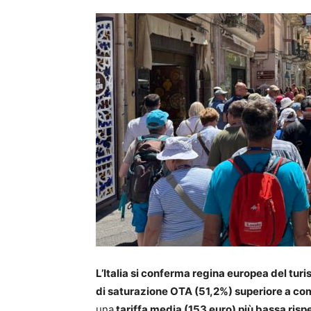
L’Italia si conferma regina europea del tur
di saturazione OTA (51,2%) superiore a c
una
tariffa media (153 euro) più bassa risp