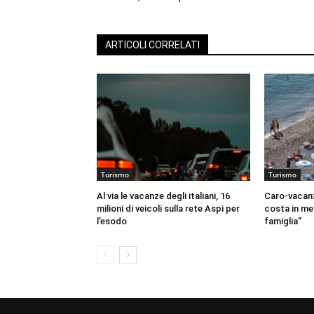
ARTICOLI CORRELATI
Turismo
Turismo
Al via le vacanze degli italiani, 16
Caro-vacanz
milioni di veicoli sulla rete Aspi per
costa in me
l’esodo
famiglia”