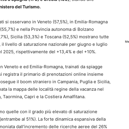
inistero del Turismo.
evati si osservano in Veneto (57,5%), in Emilia-Romagna
 (55,7%) e nella Provincia autonoma di Bolzano
3,7%), Sicilia (53,3%) e Toscana (52,5%) mostrano tutte
Me
, il livello di saturazione nazionale per giugno e luglio
el 2025, rispettivamente del +13,4% e del +10%.
o in Veneto e ed Emilia-Romagna, trainati da spiagge
i registra il primario di prenotazioni online insieme
prosegue il boom straniero in Campania, Puglia e Sicilia,
ta la mappa delle località regine della vacanza nel
, Taormina, Capri e la Costiera Amalfitana.
o quelle con il grado più elevato di saturazione
i (entrambe al 51%). La forte dinamica espansiva della
imoniata dall’incremento delle ricerche aeree del 26%