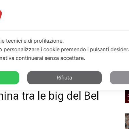
ie tecnici e di profilazione.
I
PARLAMENTO
SICILIA
SALUTE
SPORT
TN24TV
 o personalizzare i cookie premendo i pulsanti desider
ativa continuerai senza accettare.
ea del turismo. Taormina tra le big...
Rifiuta
onferma regina europea
ina tra le big del Bel