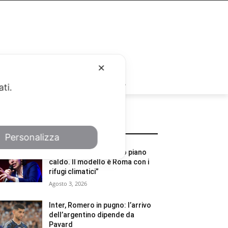
✕
RUBRICHE
ati.
POTREBBE INTERESSARTI
Personalizza
Schlein: “Ecco il nostro piano
caldo. Il modello è Roma con i
rifugi climatici”
Agosto 3, 2026
Inter, Romero in pugno: l’arrivo
dell’argentino dipende da
Pavard