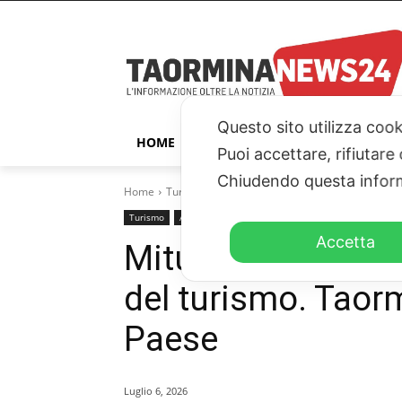
Questo sito utilizza cook
HOME
TAORMINA
ITALIA – ESTER
Puoi accettare, rifiutare
Chiudendo questa inform
Home
Turismo
Mitur, Italia si conferma regina europ
Turismo
Apertura
Accetta
Mitur, Italia si c
del turismo. Taorm
Paese
Luglio 6, 2026