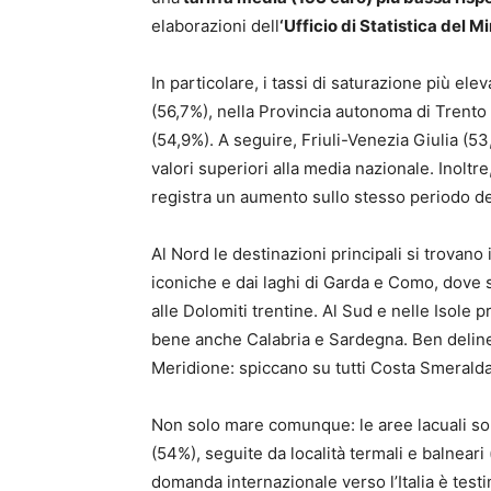
elaborazioni dell
‘Ufficio di Statistica del M
In particolare, i tassi di saturazione più el
(56,7%), nella Provincia autonoma di Trento
(54,9%). A seguire, Friuli-Venezia Giulia (5
valori superiori alla media nazionale. Inoltre
registra un aumento sullo stesso periodo d
Al Nord le destinazioni principali si trovan
iconiche e dai laghi di Garda e Como, dove s
alle Dolomiti trentine. Al Sud e nelle Isole 
bene anche Calabria e Sardegna. Ben delinea
Meridione: spiccano su tutti Costa Smeralda
Non solo mare comunque: le aree lacuali son
(54%), seguite da località termali e balnear
domanda internazionale verso l’Italia è test