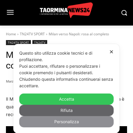
Home
TN24TV SPORT
Milan verso Napoli: rosa al completo
TN24TV SPORT
TN24TV
✕
Milan verso Napoli: rosa al
Questo sito utilizza cookie tecnici e di
profilazione.
completo
Puoi accettare, rifiutare o personalizzare i
cookie premendo i pulsanti desiderati.
Chiudendo questa informativa continuerai senza
Marzo 27, 2025
accettare.
Il Milan prepara la trasferta contro il Napoli. La squadra è
Accetta
quasi al completo. Anche Emerson Royal si avvicina al
Rifiuta
recupero. Le immagini dell’allenamento dei rossoneri.
Personalizza