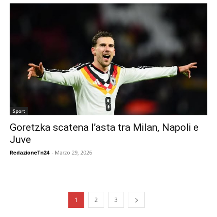
Sport
Goretzka scatena l’asta tra Milan, Napoli e
Juve
RedazioneTn24
-
Marzo 29, 2026
1
2
3