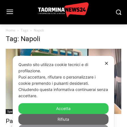
Home
Tags
Napoli
Tag: Napoli
✕
Questo sito utilizza cookie tecnici e di
profilazione.
Puoi accettare, rifiutare o personalizzare i
cookie premendo i pulsanti desiderati.
Chiudendo questa informativa continuerai senza
accettare.
Accetta
Spettacoli
Rifiuta
Patrizia Pellegrino a TN24: “Taormina nel