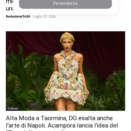
mio cuore. La Sicilia e la mia Napoli sono
Personalizza
una cosa unica” (VIDEO)
RedazioneTn24
-
Luglio 27, 2026
Cultura
Alta Moda a Taormina, DG esalta anche
l’arte di Napoli. Acampora lancia l’idea del