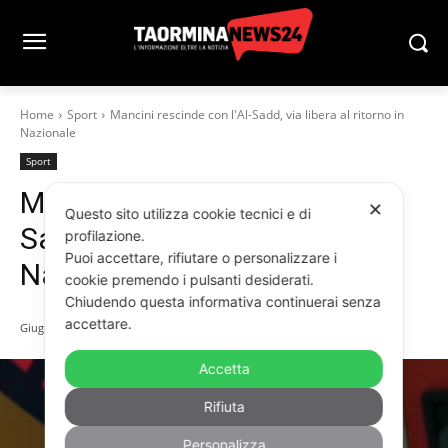
Home
Sport
Mancini rescinde con l'Al-Sadd, via libera al ritorno in
Nazionale
Sport
Mancini rescinde con l’Al-
✕
Questo sito utilizza cookie tecnici e di
Sadd, via libera al ritorno in
profilazione.
Puoi accettare, rifiutare o personalizzare i
Nazionale
cookie premendo i pulsanti desiderati.
Chiudendo questa informativa continuerai senza
accettare.
Giugno 14, 2026
Accetta
Rifiuta
Personalizza