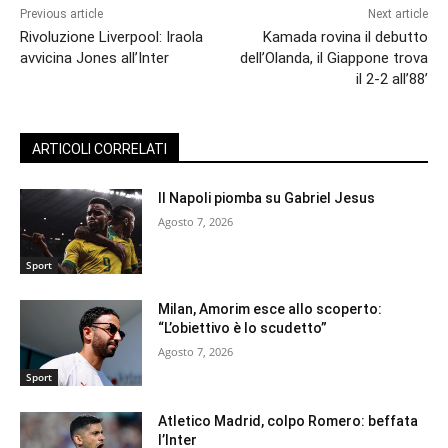
Previous article
Next article
Rivoluzione Liverpool: Iraola
Kamada rovina il debutto
avvicina Jones all’Inter
dell’Olanda, il Giappone trova
il 2-2 all’88’
ARTICOLI CORRELATI
Il Napoli piomba su Gabriel Jesus
Agosto 7, 2026
Sport
Milan, Amorim esce allo scoperto:
“L’obiettivo è lo scudetto”
Agosto 7, 2026
Sport
Atletico Madrid, colpo Romero: beffata
l’Inter